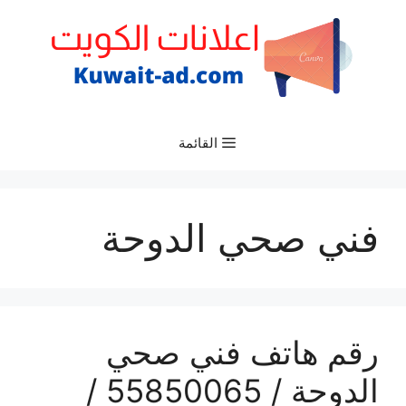
نتقل
لى
لمحتوى
القائمة
فني صحي الدوحة
رقم هاتف فني صحي
الدوحة / 55850065 /