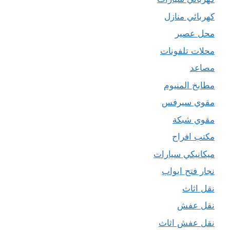
كهربائي منازل
محل عصير
محلات تلفونات
مصاعد
مطابخ المنيوم
مقوي سيرفس
مقوي شبكة
مكتب افراح
ميكانيكي سيارات
نجار فتح ابواب
نقل اثاث
نقل عفش
نقل عفش اثاث