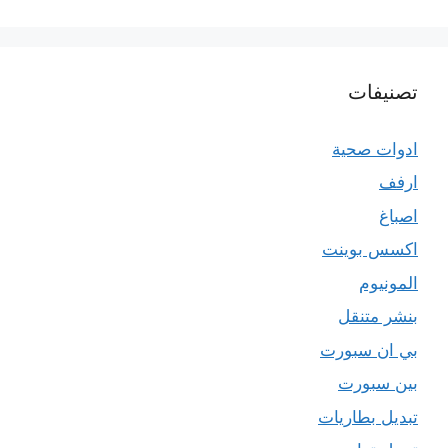
تصنيفات
ادوات صحية
ارفف
اصباغ
اكسس بوينت
المونيوم
بنشر متنقل
بي ان سبورت
بين سبورت
تبديل بطاريات