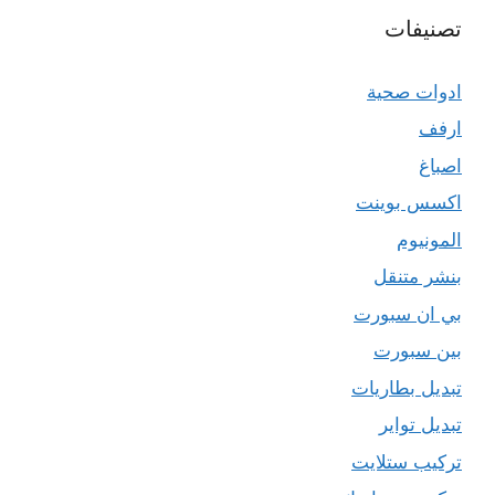
تصنيفات
ادوات صحية
ارفف
اصباغ
اكسس بوينت
المونيوم
بنشر متنقل
بي ان سبورت
بين سبورت
تبديل بطاريات
تبديل تواير
تركيب ستلايت