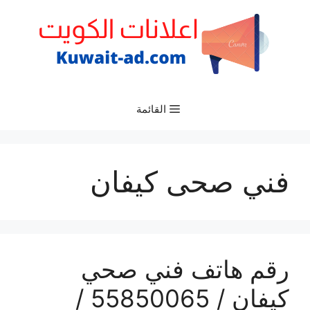
نتقل
لى
لمحتوى
القائمة
فني صحى كيفان
رقم هاتف فني صحي
كيفان / 55850065 /