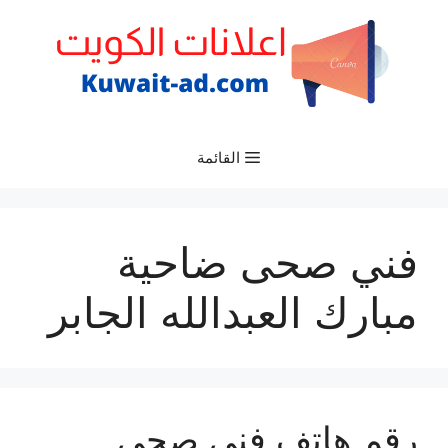
نتقل
لى
لمحتوى
القائمة
فني صحى ضاحية
مبارك العبدالله الجابر
رقم هاتف فني صحي