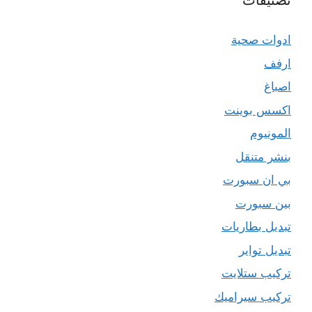
تصنيفات
ادوات صحية
ارفف
اصباغ
اكسس بوينت
المونيوم
بنشر متنقل
بي ان سبورت
بين سبورت
تبديل بطاريات
تبديل تواير
تركيب ستلايت
تركيب سيراميك