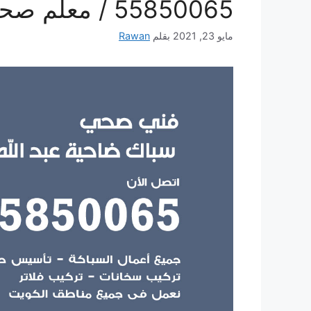
55850065 / معلم صحي سباك
مايو 23, 2021
بقلم
Rawan