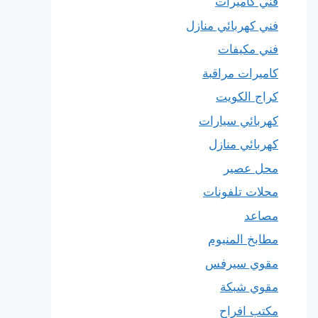
فني كاميرات
فني كهربائي منازل
فني مكيفات
كاميرات مراقبة
كراج الكويت
كهربائي سيارات
كهربائي منازل
محل عصير
محلات تلفونات
مصاعد
مطابخ المنيوم
مقوي سيرفس
مقوي شبكة
مكتب افراح