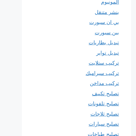
المونيوم
بنشر متنقل
بي ان سبورت
بين سبورت
تبديل بطاريات
تبديل تواير
تركيب ستلايت
تركيب سيراميك
تركيب مداخن
تصليح تكييف
تصليح تلفونات
تصليح ثلاجات
تصليح سيارات
تصليح طباخات