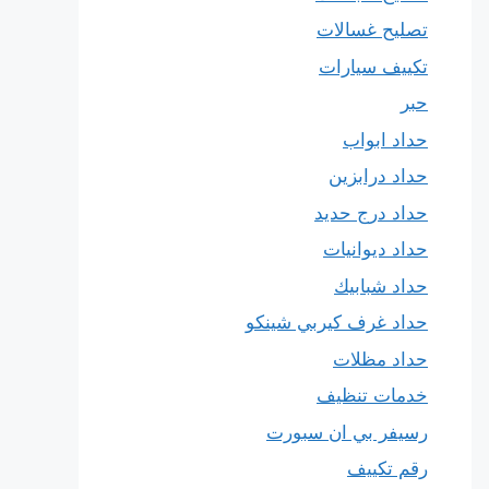
تصليح غسالات
تكييف سيارات
حبر
حداد ابواب
حداد درابزين
حداد درج حديد
حداد ديوانيات
حداد شبابيك
حداد غرف كيربي شينكو
حداد مظلات
خدمات تنظيف
رسيفر بي ان سبورت
رقم تكييف