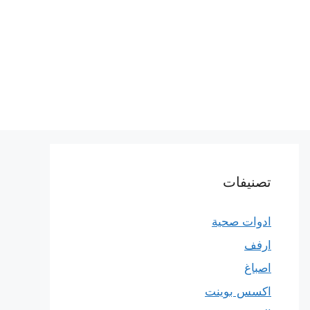
تصنيفات
ادوات صحية
ارفف
اصباغ
اكسس بوينت