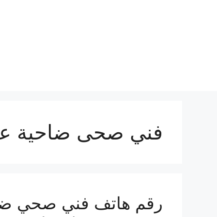
نتقل
لى
لمحتوى
فني صحى ضاحية عبد
رقم هاتف فني صحي ضاحي