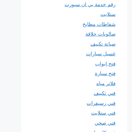
رقم خدمة بي ان سبورت
ستلايت
شفاطات مطابخ
صالونات حلاقة
صيانة تكييف
غسيل سيارات
فتح ابواب
فتح سيارة
فلاتر مياه
فني تكييف
فني رسيفرات
فني ستلايت
فني صحي