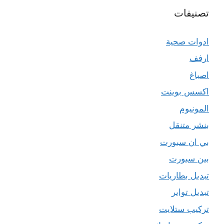
تصنيفات
ادوات صحية
ارفف
اصباغ
اكسس بوينت
المونيوم
بنشر متنقل
بي ان سبورت
بين سبورت
تبديل بطاريات
تبديل تواير
تركيب ستلايت