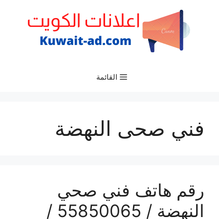
نتقل
لى
لمحتوى
القائمة
فني صحى النهضة
رقم هاتف فني صحي
النهضة / 55850065 /