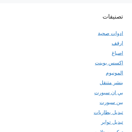
تصنيفات
ادوات صحية
ارفف
اصباغ
اكسس بوينت
المونيوم
بنشر متنقل
بي ان سبورت
بين سبورت
تبديل بطاريات
تبديل تواير
تركيب ستلايت