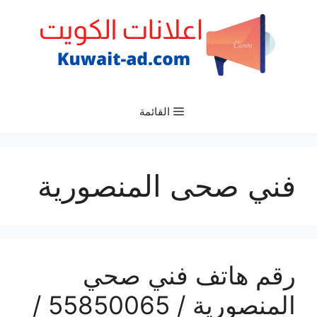
نتقل
لى
لمحتوى
القائمة
فني صحى المنصورية
رقم هاتف فني صحي
المنصورية / 55850065 /