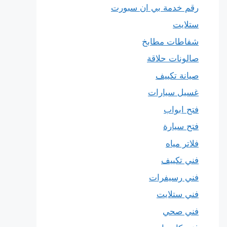
رقم خدمة بي ان سبورت
ستلايت
شفاطات مطابخ
صالونات حلاقة
صيانة تكييف
غسيل سيارات
فتح ابواب
فتح سيارة
فلاتر مياه
فني تكييف
فني رسيفرات
فني ستلايت
فني صحي