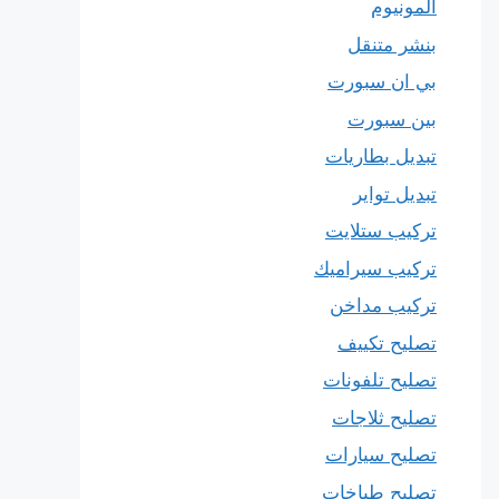
المونيوم
بنشر متنقل
بي ان سبورت
بين سبورت
تبديل بطاريات
تبديل تواير
تركيب ستلايت
تركيب سيراميك
تركيب مداخن
تصليح تكييف
تصليح تلفونات
تصليح ثلاجات
تصليح سيارات
تصليح طباخات