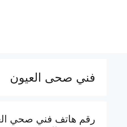
نتقل
لى
لمحتوى
فني صحى العيون