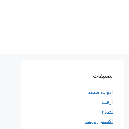
تصنيفات
ادوات صحية
ارفف
اصباغ
اكسس بوينت