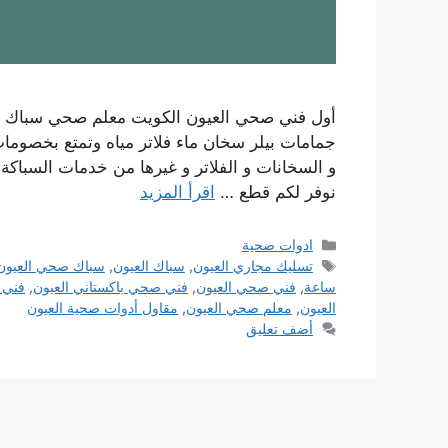
أول فني صحي العيون الكويت معلم صحي سباك 
جمامات بيلر سخان ماء فلاتر مياه وتمتع بخصوم
نوفر لكم قطع …
اقرأ المزيد
التصنيفات
ادوات صحية
الوسوم
تسليك مجاري العيون
,
سباك العيون
,
سباك صحي العيون
ساعة
,
فني صحي العيون
,
فني صحي باكستاني العيون
,
فني 
العيون
,
معلم صحي العيون
,
مقاول أدوات صحية العيون
أضف تعليق