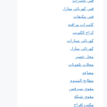
فني كاميرات
فني كهربائي منازل
فني مكيفات
كاميرات مراقبة
كراج الكويت
كهربائي سيارات
كهربائي منازل
محل عصير
محلات تلفونات
مصاعد
مطابخ المنيوم
مقوي سيرفس
مقوي شبكة
مكتب افراح