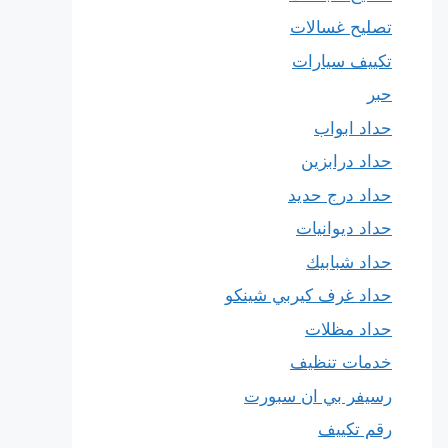
تصليح غسالات
تكييف سيارات
حبر
حداد ابواب
حداد درابزين
حداد درج حديد
حداد ديوانيات
حداد شبابيك
حداد غرف كيربي شينكو
حداد مظلات
خدمات تنظيف
رسيفر بي ان سبورت
رقم تكييف