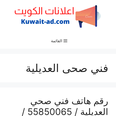
نتقل
لى
لمحتوى
القائمة
فني صحى العديلية
رقم هاتف فني صحي
العديلية / 55850065 /