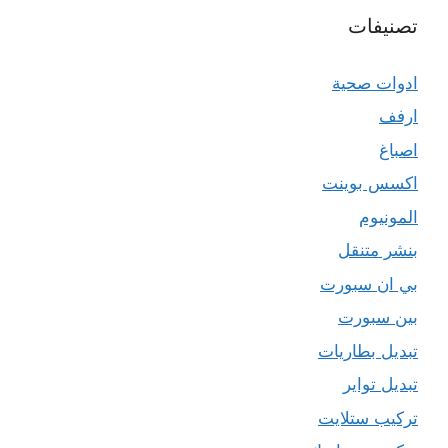
تصنيفات
ادوات صحية
ارفف
اصباغ
اكسس بوينت
المونيوم
بنشر متنقل
بي ان سبورت
بين سبورت
تبديل بطاريات
تبديل تواير
تركيب ستلايت