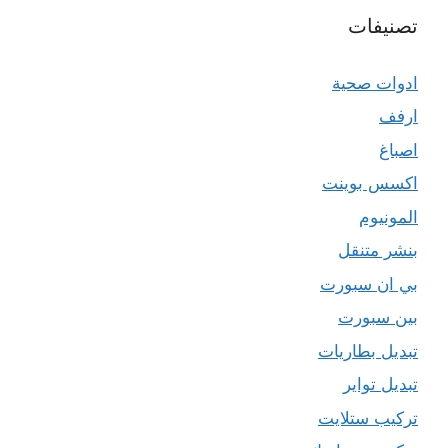
تصنيفات
ادوات صحية
ارفف
اصباغ
اكسس بوينت
المونيوم
بنشر متنقل
بي ان سبورت
بين سبورت
تبديل بطاريات
تبديل تواير
تركيب ستلايت