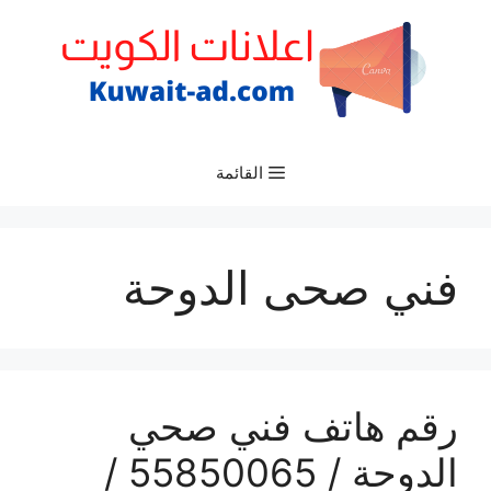
نتقل
لى
لمحتوى
القائمة
فني صحى الدوحة
رقم هاتف فني صحي
الدوحة / 55850065 /