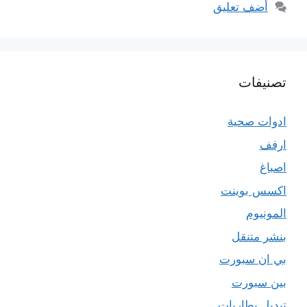
أضف تعليق
تصنيفات
ادوات صحية
ارفف
اصباغ
اكسس بوينت
المونيوم
بنشر متنقل
بي ان سبورت
بين سبورت
تبديل بطاريات