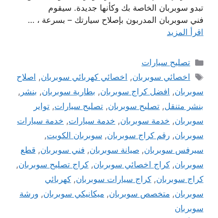
تبدو سوبربان الخاصة بك وكأنها جديدة. سيقوم
فني سوبربان المدربون بإصلاح سيارتك – بسرعة ، …
اقرأ المزيد
التصنيفات
تصليح سيارات
الوسوم
اخصائي سوبربان
,
اخصائي كهربائي سوبربان
,
اصلاح
سوبربان
,
افضل كراج سوبربان
,
بطارية سوبربان
,
بنشر
,
بنشر متنقل
,
تصليح سوبربان
,
تصليح سيارات
,
تواير
سوبربان
,
خدمة سوبربان
,
خدمة سيارات
,
خدمة سيارات
سوبربان
,
رقم كراج سوبربان
,
سوبربان الكويت
,
سيرفس سوبربان
,
صيانة سوبربان
,
فني سوبربان
,
قطع
سوبربان
,
كراج اخصائي سوبربان
,
كراج تصليح سوبربان
,
كراج سوبربان
,
كراج سيارات سوبربان
,
كهربائي
سوبربان
,
متخصص سوبربان
,
ميكانيكي سوبربان
,
ورشة
سوبربان