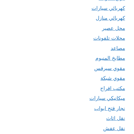
كهربائي سيارات
كهربائي منازل
محل عصير
محلات تلفونات
مصاعد
مطابخ المنيوم
مقوي سيرفس
مقوي شبكة
مكتب افراح
ميكانيكي سيارات
نجار فتح ابواب
نقل اثاث
نقل عفش