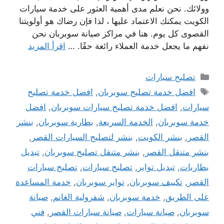
وولائك. نحن نعلم مدى أهمية العثور على خدمة سيارات
الكويت يمكنك الاعتماد عليها ، لذا فإن رضاك ​​هو أولويتنا
القصوى كل يوم. هنا في مراكز صيانة سوبربان نحن
نفهم ما يجعل خدمة العملاء رائعة حقًا. …
اقرأ المزيد
التصنيفات
تصليح سيارات
الوسوم
افضل خدمة تصليح سوبربان
,
افضل خدمة تصليح
سيارات
,
افضل خدمة تصليح سيارات سوبربان
,
افضل
خدمة سوبربان
,
الخدمة السريعة
,
بطارية سوبربان
,
بنشر
القصر
,
بنشر الكويت
,
بنشر لتصليح السيارات القصر
,
بنشر متنقل القصر
,
بنشر متنقل تصليح سوبربان
,
تبديل
بطاريات
,
تبديل تواير
,
تصليح سيارات
,
تصليح سيارات
القصر
,
تكييف سوبربان
,
تواير سوبربان
,
خدمة المساعدة
على الطريق
,
خدمة سوبربان
,
شفرولية الغانم
,
صيانة
سوبربان
,
صيانة سيارات
,
صيانة سيارات القصر
,
فني