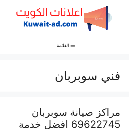
نتقل
لى
لمحتوى
القائمة
فني سوبربان
مراكز صيانة سوبربان
69622745 افضل خدمة