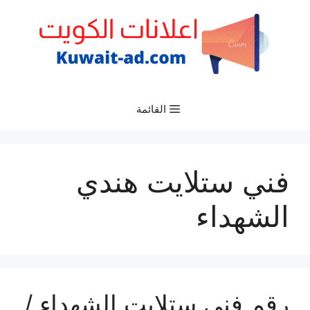
نتقل
لى
لمحتوى
القائمة
فني ستلايت هندي
الشهداء
رقم فني ستلايت الشهداء /