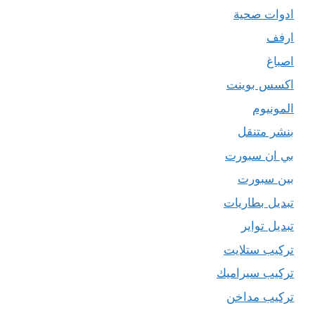
ادوات صحية
ارفف
اصباغ
اكسس بوينت
المونيوم
بنشر متنقل
بي ان سبورت
بين سبورت
تبديل بطاريات
تبديل تواير
تركيب ستلايت
تركيب سيراميك
تركيب مداخن