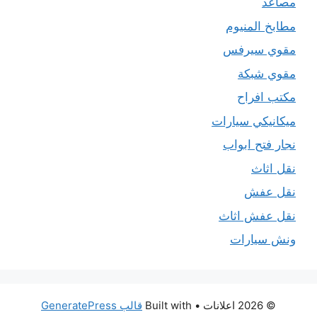
مصاعد
مطابخ المنيوم
مقوي سيرفس
مقوي شبكة
مكتب افراح
ميكانيكي سيارات
نجار فتح ابواب
نقل اثاث
نقل عفش
نقل عفش اثاث
ونش سيارات
© 2026 اعلانات
• Built with
قالب GeneratePress