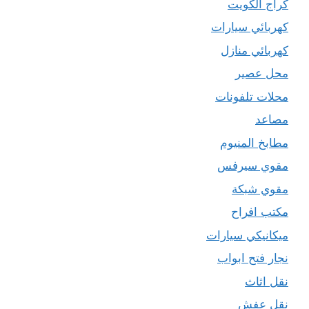
كراج الكويت
كهربائي سيارات
كهربائي منازل
محل عصير
محلات تلفونات
مصاعد
مطابخ المنيوم
مقوي سيرفس
مقوي شبكة
مكتب افراح
ميكانيكي سيارات
نجار فتح ابواب
نقل اثاث
نقل عفش