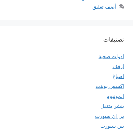
أضف تعليق
تصنيفات
ادوات صحية
ارفف
اصباغ
اكسس بوينت
المونيوم
بنشر متنقل
بي ان سبورت
بين سبورت