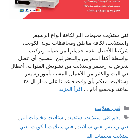
فني ستلايت مخيمات البر لكافة أنواع الرسيفر
والستلايت، لكافة مناطق ومحافظات دولة الكويت،
شركتنا الأفضل تقدم خدماتها من صيانة وتركيب،
بواسطة أكفأ المدربين والمحترفين، لتصليح أي عطل
يتعرض له رسيفر وستلايت من تشويش القنوات، أعطال
في البث والكثير من الأعمال المعنية بأمور رسيفر
وستلايت، معكم بأي وقت فأعملنا على مدار ال ٢٤
ساعة، ولجميع أيام …
اقرأ المزيد
التصنيفات
فني ستلايت
الوسوم
رقم فني ستلايت
,
ستلايت
,
ستلايت مخيمات البر
,
فني رسيفر
,
فني ستلايت
,
فني ستلايت الكويت
,
فني
ستلايت مخيمات البر