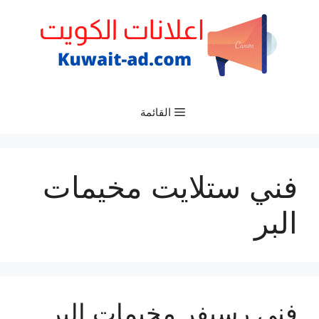
نتقل
لى
لمحتوى
القائمة
فني ستلايت مخيمات
البر
فني رسيفر مخيمات البر