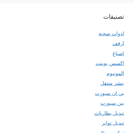
تصنيفات
ادوات صحية
ارفف
اصباغ
اكسس بوينت
المونيوم
بنشر متنقل
بي ان سبورت
بين سبورت
تبديل بطاريات
تبديل تواير
تركيب ستلايت