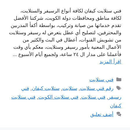
فني ستلايت كيفان لكافة أنواع الرسيفر والستلايت،
لكافة مناطق ومحافظات دولة الكويت، شركتنا الأفضل
تقدم خدماتها من صيانة وتركيب، بواسطة أكفأ المدربين
والمحترفين، لتصليح أي عطل يتعرض له رسيفر وستلايت
من تشويش القنوات، أعطال في البث والكثير من
الأعمال المعنية بأمور رسيفر وستلايت، معكم بأي وقت
فأعملنا على مدار ال ٢٤ ساعة، ولجميع أيام الأسبوع …
اقرأ المزيد
التصنيفات
فني ستلايت
الوسوم
رقم فني ستلايت
,
ستلايت
,
ستلايت كيفان
,
فني
رسيفر
,
فني ستلايت
,
فني ستلايت الكويت
,
فني ستلايت
كيفان
أضف تعليق