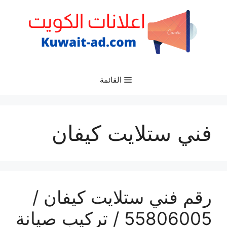
نتقل
لى
لمحتوى
القائمة
فني ستلايت كيفان
رقم فني ستلايت كيفان /
55806005 / تركيب صيانة