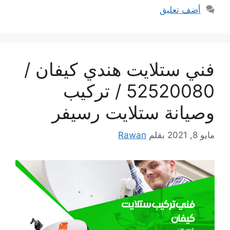
أضف تعليق
فني ستلايت هندي كيفان /
52520080 / تركيب
وصيانة ستلايت رسيفر
مايو 8, 2021
بقلم
Rawan