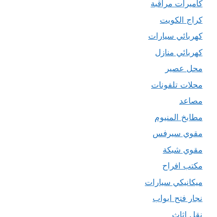
كاميرات مراقبة
كراج الكويت
كهربائي سيارات
كهربائي منازل
محل عصير
محلات تلفونات
مصاعد
مطابخ المنيوم
مقوي سيرفس
مقوي شبكة
مكتب افراح
ميكانيكي سيارات
نجار فتح ابواب
نقل اثاث