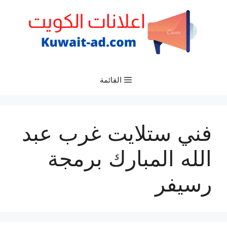
نتقل
لى
لمحتوى
القائمة
فني ستلايت غرب عبد
الله المبارك برمجة
رسيفر