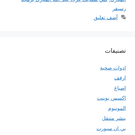
رسيفر
أضف تعليق
تصنيفات
ادوات صحية
ارفف
اصباغ
اكسس بوينت
المونيوم
بنشر متنقل
بي ان سبورت