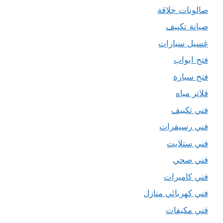
صالونات حلاقة
صيانة تكييف
غسيل سيارات
فتح ابواب
فتح سيارة
فلاتر مياه
فني تكييف
فني رسيفرات
فني ستلايت
فني صحي
فني كاميرات
فني كهربائي منازل
فني مكيفات