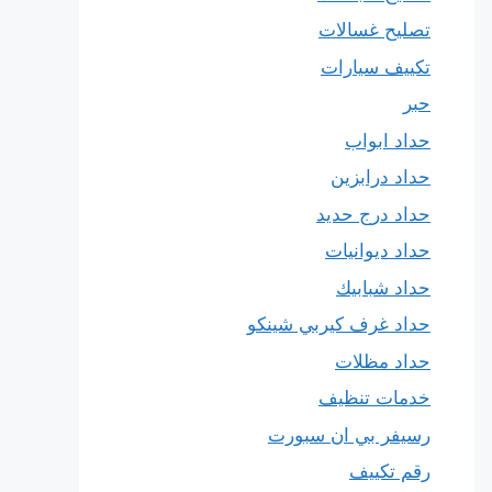
تصليح غسالات
تكييف سيارات
حبر
حداد ابواب
حداد درابزين
حداد درج حديد
حداد ديوانيات
حداد شبابيك
حداد غرف كيربي شينكو
حداد مظلات
خدمات تنظيف
رسيفر بي ان سبورت
رقم تكييف