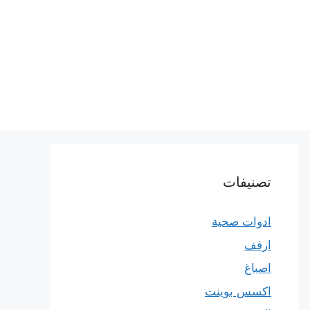
تصنيفات
ادوات صحية
ارفف
اصباغ
اكسس بوينت