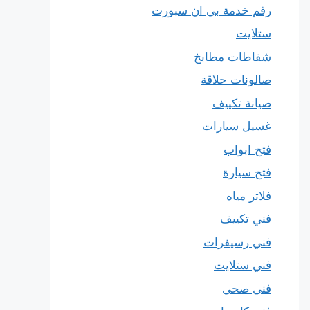
رقم خدمة بي ان سبورت
ستلايت
شفاطات مطابخ
صالونات حلاقة
صيانة تكييف
غسيل سيارات
فتح ابواب
فتح سيارة
فلاتر مياه
فني تكييف
فني رسيفرات
فني ستلايت
فني صحي