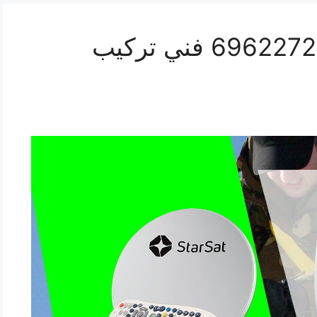
تركيب ستلايت حطين 69622724 فني تركيب