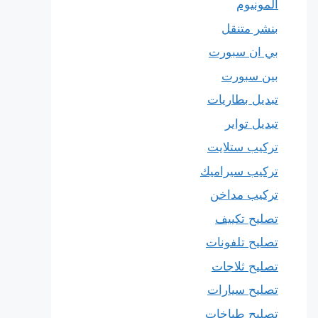
المونيوم
بنشر متنقل
بي ان سبورت
بين سبورت
تبديل بطاريات
تبديل تواير
تركيب ستلايت
تركيب سيراميك
تركيب مداخن
تصليح تكييف
تصليح تلفونات
تصليح ثلاجات
تصليح سيارات
تصليح طباخات