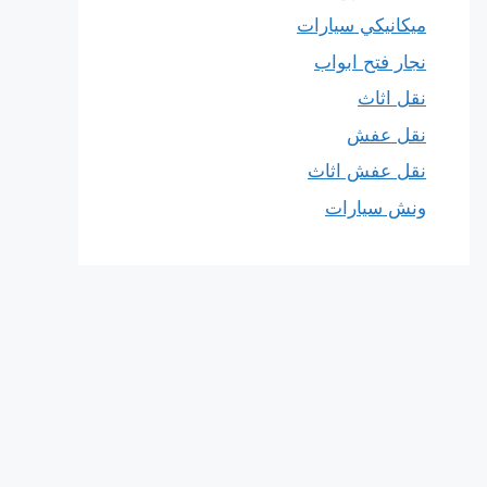
ميكانيكي سيارات
نجار فتح ابواب
نقل اثاث
نقل عفش
نقل عفش اثاث
ونش سيارات