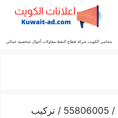
محامي الكويت شركة قطاع النفط مقاولات أحوال شخصية عمالي
رقم فني ستلايت حطين / 55806005 / تركيب