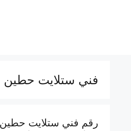
نتقل
لى
لمحتوى
فني ستلايت حطين