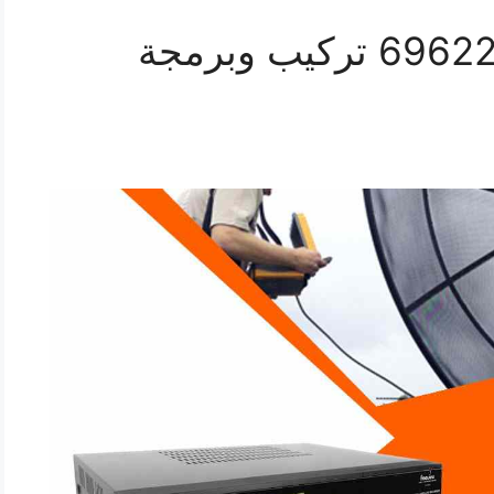
فني رسيفر حطين 69622724 تركيب وبرمجة