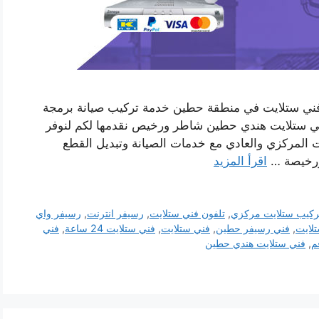
ني ستلايت في منطقة حطين خدمة تركيب صيانة برمجة
ي ستلايت هندي حطين شاطر ورخيص نقدمها لكم لنوفر
يت المركزي والعادي مع خدمات الصيانة وتبديل القطع
 ورخيصة …
اقرأ المزيد
ركيب ستلايت مركزي
,
تلفون فني ستلايت
,
رسيفر انترنت
,
رسيفر واي
لايت
,
فني رسيفر حطين
,
فني ستلايت
,
فني ستلايت 24 ساعة
,
فني
م
,
فني ستلايت هندي حطين