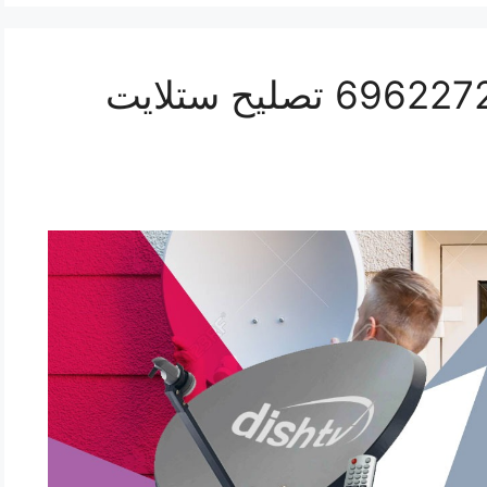
صيانة ستلايت حطين 69622724 تصليح ستلايت