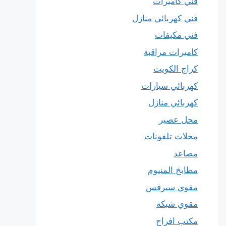
فني كاميرات
فني كهربائي منازل
فني مكيفات
كاميرات مراقبة
كراج الكويت
كهربائي سيارات
كهربائي منازل
محل عصير
محلات تلفونات
مصاعد
مطابخ المنيوم
مقوي سيرفس
مقوي شبكة
مكتب افراح