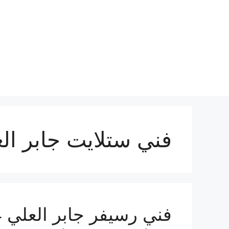
نتقل
لى
لمحتوى
فني ستلايت جابر ال