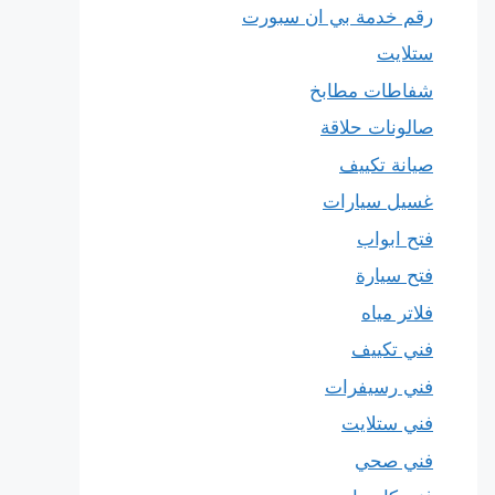
رقم خدمة بي ان سبورت
ستلايت
شفاطات مطابخ
صالونات حلاقة
صيانة تكييف
غسيل سيارات
فتح ابواب
فتح سيارة
فلاتر مياه
فني تكييف
فني رسيفرات
فني ستلايت
فني صحي