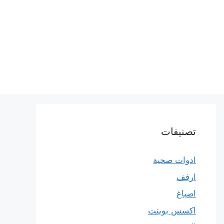
تصنيفات
ادوات صحية
ارفف
اصباغ
اكسس بوينت