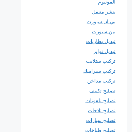
المونيوم
بنشر متنقل
بي ان سبورت
بين سبورت
تبديل بطاريات
تبديل تواير
تركيب ستلايت
تركيب سيراميك
تركيب مداخن
تصليح تكييف
تصليح تلفونات
تصليح ثلاجات
تصليح سيارات
تصليح طباخات