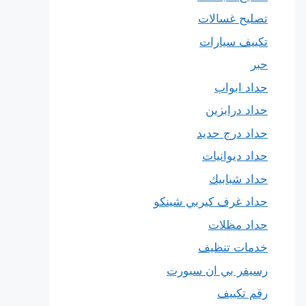
تصليح غسالات
تكييف سيارات
حبر
حداد ابواب
حداد درابزين
حداد درج حديد
حداد ديوانيات
حداد شبابيك
حداد غرف كيربي شينكو
حداد مظلات
خدمات تنظيف
رسيفر بي ان سبورت
رقم تكييف