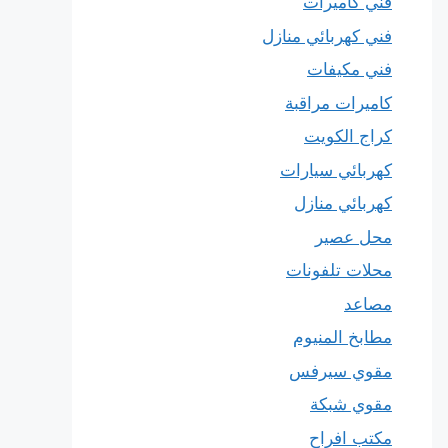
فني كاميرات
فني كهربائي منازل
فني مكيفات
كاميرات مراقبة
كراج الكويت
كهربائي سيارات
كهربائي منازل
محل عصير
محلات تلفونات
مصاعد
مطابخ المنيوم
مقوي سيرفس
مقوي شبكة
مكتب افراح