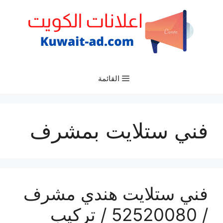
نتقل
لى
لمحتوى
القائمة
فني ستلايت بمشرف
فني ستلايت هندي مشرف
/ 52520080 / تركيب