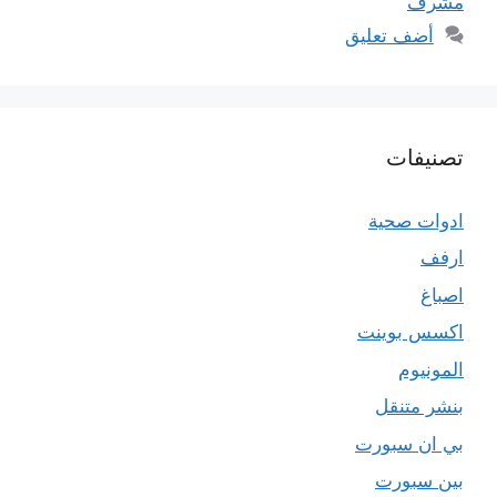
مشرف
أضف تعليق
تصنيفات
ادوات صحية
ارفف
اصباغ
اكسس بوينت
المونيوم
بنشر متنقل
بي ان سبورت
بين سبورت