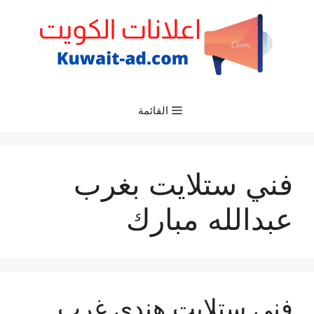
نتقل
لى
لمحتوى
القائمة
فني ستلايت بغرب
عبدالله مبارك
فني ستلايت هندي غرب