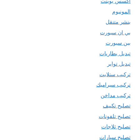
اكسس بوينت
المونيوم
بنشر متنقل
بي ان سبورت
بين سبورت
تبديل بطاريات
تبديل تواير
تركيب ستلايت
تركيب سيراميك
تركيب مداخن
تصليح تكييف
تصليح تلفونات
تصليح ثلاجات
تصليح سيارات