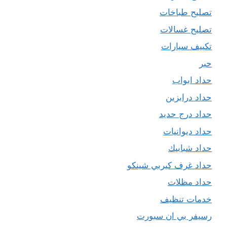
تصليح طباخات
تصليح غسالات
تكييف سيارات
حبر
حداد ابواب
حداد درابزين
حداد درج حديد
حداد ديوانيات
حداد شبابيك
حداد غرف كيربي شينكو
حداد مظلات
خدمات تنظيف
رسيفر بي ان سبورت