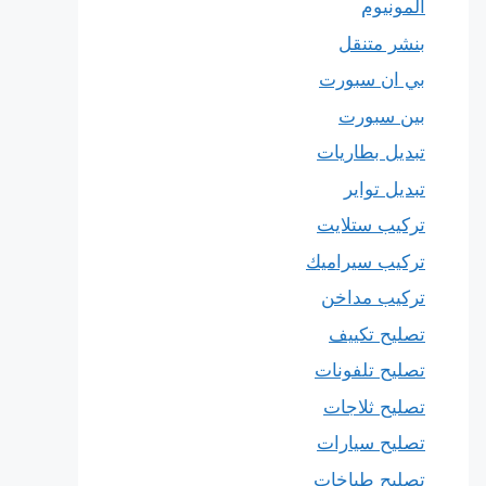
المونيوم
بنشر متنقل
بي ان سبورت
بين سبورت
تبديل بطاريات
تبديل تواير
تركيب ستلايت
تركيب سيراميك
تركيب مداخن
تصليح تكييف
تصليح تلفونات
تصليح ثلاجات
تصليح سيارات
تصليح طباخات