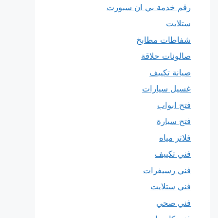
رقم خدمة بي ان سبورت
ستلايت
شفاطات مطابخ
صالونات حلاقة
صيانة تكييف
غسيل سيارات
فتح ابواب
فتح سيارة
فلاتر مياه
فني تكييف
فني رسيفرات
فني ستلايت
فني صحي