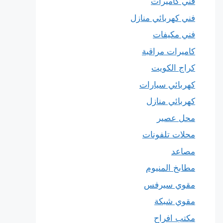
فني كاميرات
فني كهربائي منازل
فني مكيفات
كاميرات مراقبة
كراج الكويت
كهربائي سيارات
كهربائي منازل
محل عصير
محلات تلفونات
مصاعد
مطابخ المنيوم
مقوي سيرفس
مقوي شبكة
مكتب افراح