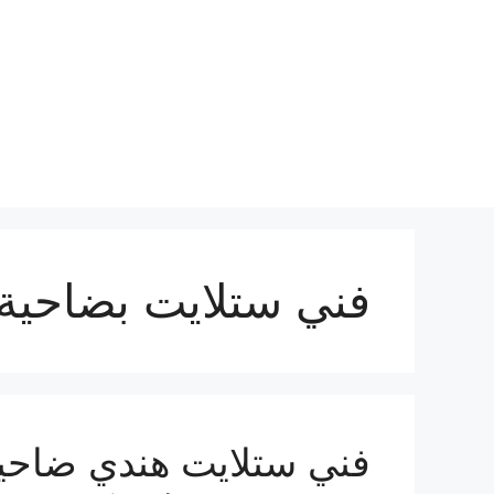
نتقل
لى
لمحتوى
فني ستلايت بضاحية م
فني ستلايت هندي ضاحية م