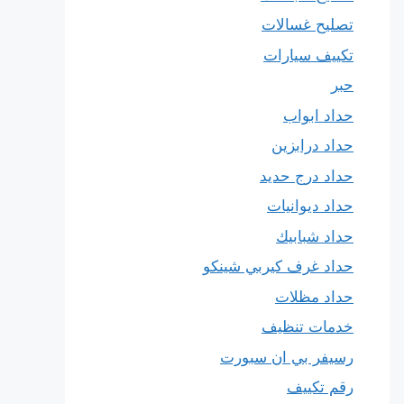
تصليح غسالات
تكييف سيارات
حبر
حداد ابواب
حداد درابزين
حداد درج حديد
حداد ديوانيات
حداد شبابيك
حداد غرف كيربي شينكو
حداد مظلات
خدمات تنظيف
رسيفر بي ان سبورت
رقم تكييف