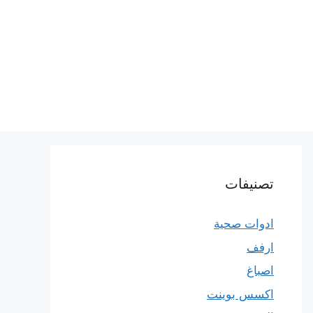
تصنيفات
ادوات صحية
ارفف
اصباغ
اكسس بوينت