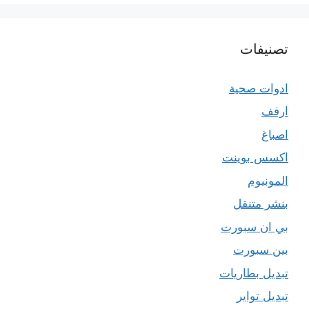
تصنيفات
ادوات صحية
ارفف
اصباغ
اكسس بوينت
المونيوم
بنشر متنقل
بي ان سبورت
بين سبورت
تبديل بطاريات
تبديل تواير