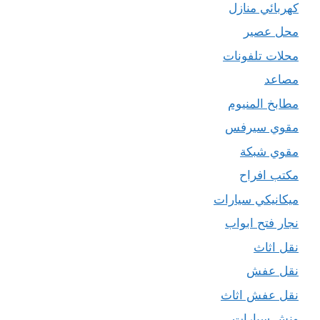
كهربائي منازل
محل عصير
محلات تلفونات
مصاعد
مطابخ المنيوم
مقوي سيرفس
مقوي شبكة
مكتب افراح
ميكانيكي سيارات
نجار فتح ابواب
نقل اثاث
نقل عفش
نقل عفش اثاث
ونش سيارات