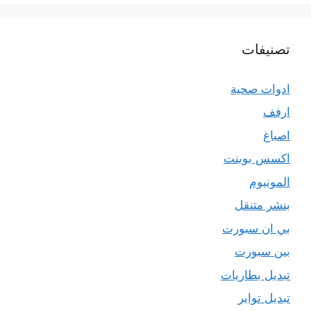
تصنيفات
ادوات صحية
ارفف
اصباغ
اكسس بوينت
المونيوم
بنشر متنقل
بي ان سبورت
بين سبورت
تبديل بطاريات
تبديل تواير