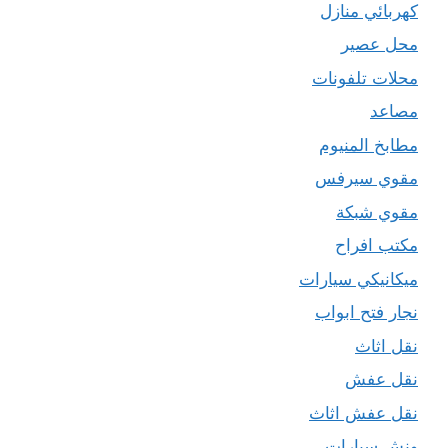
كهربائي منازل
محل عصير
محلات تلفونات
مصاعد
مطابخ المنيوم
مقوي سيرفس
مقوي شبكة
مكتب افراح
ميكانيكي سيارات
نجار فتح ابواب
نقل اثاث
نقل عفش
نقل عفش اثاث
ونش سيارات