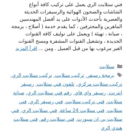
فني ستلايت الري يعمل على تركيب كافة أنواع
الشاشات والصحون الهوائية والرسيفرات الحديثة
والعصرية بأحدث الأدوات على يد أفضل المهندسين
الماهرين والمحترفين ، كما يقدم خدمة ( أصلاح ، برمجة
، صيانة ، تهيئة ) ويعمل على توليف كافة القنوات
الجديدة ، وتشغيل القنوات المشفرة ومسح القنوات
الغير مرغوب بها من قبل العميل . ومن …
اقرأ المزيد
التصنيفات
ستلايت
الوسوم
برمجة رسيفر
,
تركيب ستلايت
,
تركيب ستلايت الري
,
تركيب ستلايت مركزي
,
تلفون فني ستلايت
,
رسيفر
انترنت
,
رسيفر واي فاي
,
رقم فني ستلايت الري
,
صيانة
ستلايت
,
فني تركيب ستلايت
,
فني رسيفر الري
,
فني
ستلايت
,
فني ستلايت 24 ساعة
,
فني ستلايت الري
,
فني
ستلايت بي ان سبورت
,
فني ستلايت رقم
,
فني ستلايت
هندي الري