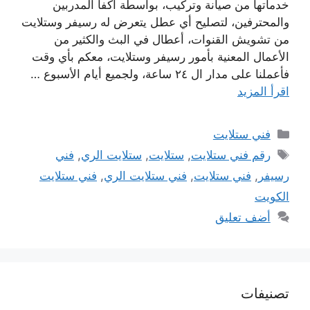
خدماتها من صيانة وتركيب، بواسطة أكفأ المدربين
والمحترفين، لتصليح أي عطل يتعرض له رسيفر وستلايت
من تشويش القنوات، أعطال في البث والكثير من
الأعمال المعنية بأمور رسيفر وستلايت، معكم بأي وقت
فأعملنا على مدار ال ٢٤ ساعة، ولجميع أيام الأسبوع …
اقرأ المزيد
التصنيفات
فني ستلايت
الوسوم
رقم فني ستلايت
,
ستلايت
,
ستلايت الري
,
فني
رسيفر
,
فني ستلايت
,
فني ستلايت الري
,
فني ستلايت
الكويت
أضف تعليق
تصنيفات