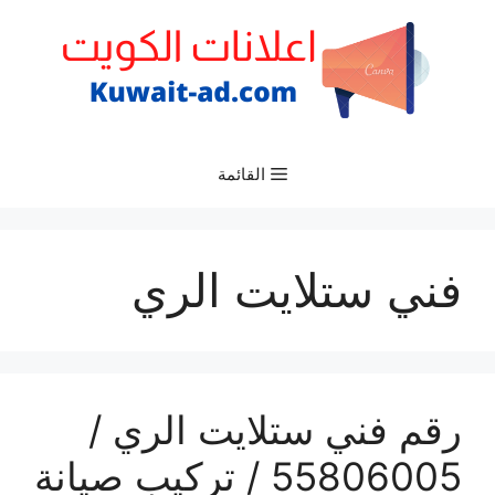
نتقل
لى
لمحتوى
القائمة
فني ستلايت الري
رقم فني ستلايت الري /
55806005 / تركيب صيانة