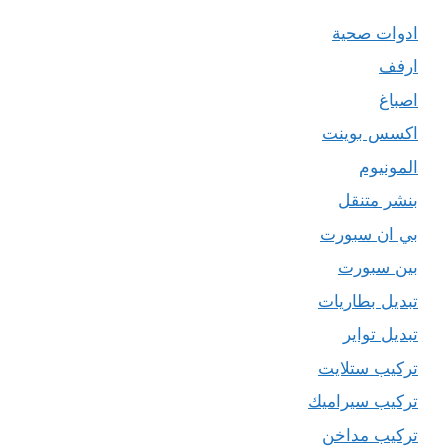
ادوات صحية
ارفف
اصباغ
اكسس بوينت
المونيوم
بنشر متنقل
بي ان سبورت
بين سبورت
تبديل بطاريات
تبديل تواير
تركيب ستلايت
تركيب سيراميك
تركيب مداخن