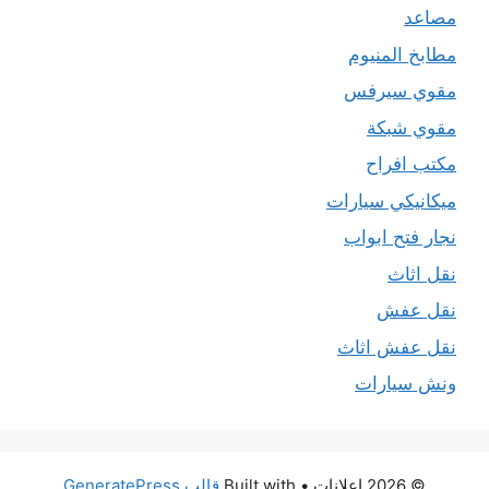
مصاعد
مطابخ المنيوم
مقوي سيرفس
مقوي شبكة
مكتب افراح
ميكانيكي سيارات
نجار فتح ابواب
نقل اثاث
نقل عفش
نقل عفش اثاث
ونش سيارات
© 2026 اعلانات
• Built with
قالب GeneratePress