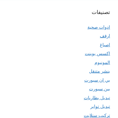
تصنيفات
ادوات صحية
ارفف
اصباغ
اكسس بوينت
المونيوم
بنشر متنقل
بي ان سبورت
بين سبورت
تبديل بطاريات
تبديل تواير
تركيب ستلايت