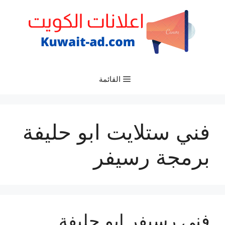
نتقل
لى
لمحتوى
القائمة
فني ستلايت ابو حليفة
برمجة رسيفر
فني رسيفر ابو حليفة