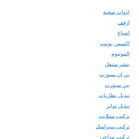
ادوات صحية
ارفف
اصباغ
اكسس بوينت
المونيوم
بنشر متنقل
بي ان سبورت
بين سبورت
تبديل بطاريات
تبديل تواير
تركيب ستلايت
تركيب سيراميك
تركيب مداخن