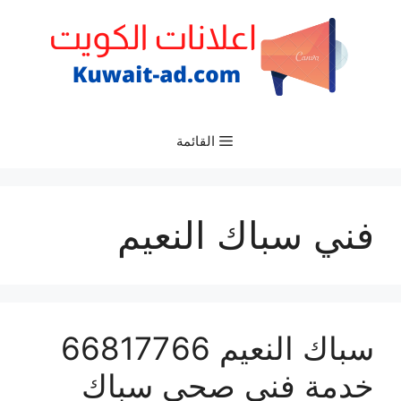
نتقل
لى
لمحتوى
القائمة
فني سباك النعيم
سباك النعيم 66817766
خدمة فني صحي سباك