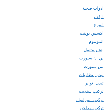
ادوات صحية
ارفف
اصباغ
اكسس بوينت
المونيوم
بنشر متنقل
بي ان سبورت
بين سبورت
تبديل بطاريات
تبديل تواير
تركيب ستلايت
تركيب سيراميك
تركيب مداخن