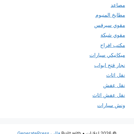
مصاعد
مطابخ المنيوم
مقوي سيرفس
مقوي شبكة
مكتب افراح
ميكانيكي سيارات
نجار فتح ابواب
نقل اثاث
نقل عفش
نقل عفش اثاث
ونش سيارات
© 2026 اعلانات
• Built with
قالب GeneratePress