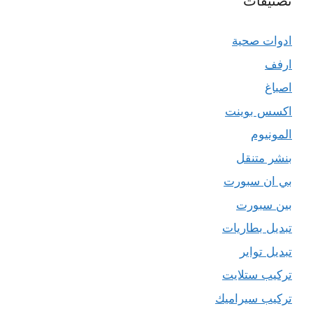
تصنيفات
ادوات صحية
ارفف
اصباغ
اكسس بوينت
المونيوم
بنشر متنقل
بي ان سبورت
بين سبورت
تبديل بطاريات
تبديل تواير
تركيب ستلايت
تركيب سيراميك