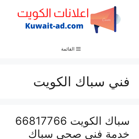
نتقل
لى
لمحتوى
القائمة
فني سباك الكويت
سباك الكويت 66817766
خدمة فني صحي سباك