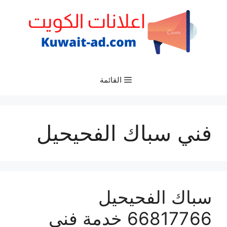
نتقل
لى
لمحتوى
القائمة
فني سباك الفحيحيل
سباك الفحيحيل
66817766 خدمة فني