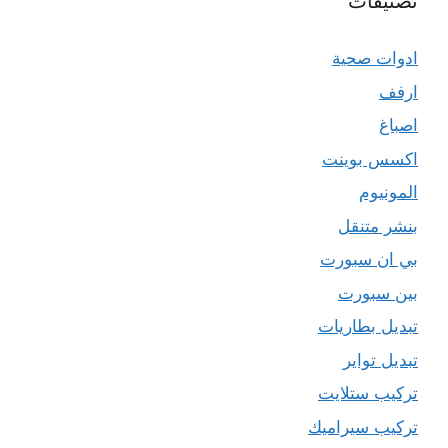
تصنيفات
ادوات صحية
ارفف
اصباغ
اكسس بوينت
المونيوم
بنشر متنقل
بي ان سبورت
بين سبورت
تبديل بطاريات
تبديل تواير
تركيب ستلايت
تركيب سيراميك