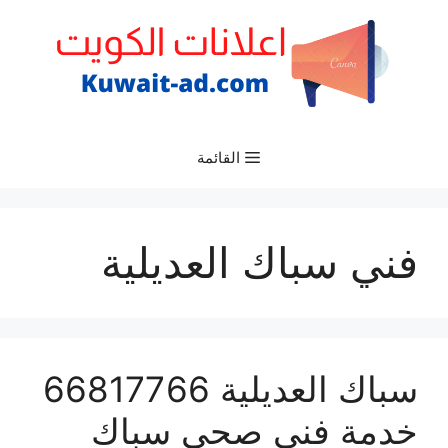
نتقل
لى
لمحتوى
القائمة
فني سباك العديلية
سباك العديلية 66817766
خدمة فني صحي سباك