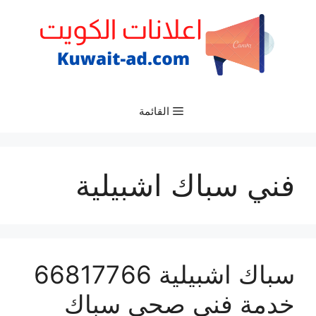
نتقل
لى
لمحتوى
القائمة
فني سباك اشبيلية
سباك اشبيلية 66817766
خدمة فني صحي سباك