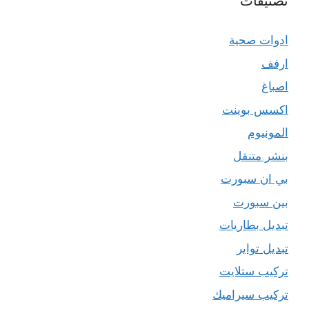
تصنيفات
ادوات صحية
ارفف
اصباغ
اكسس بوينت
المونيوم
بنشر متنقل
بي ان سبورت
بين سبورت
تبديل بطاريات
تبديل تواير
تركيب ستلايت
تركيب سيراميك