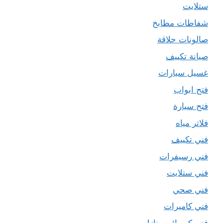
ستلايت
شفاطات مطابخ
صالونات حلاقة
صيانة تكييف
غسيل سيارات
فتح ابواب
فتح سيارة
فلاتر مياه
فني تكييف
فني رسيفرات
فني ستلايت
فني صحي
فني كاميرات
فني كهربائي منازل