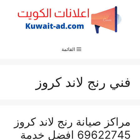
نتقل
لى
لمحتوى
القائمة
فني رنج لاند كروز
مراكز صيانة رنج لاند كروز
69622745 افضل خدمة