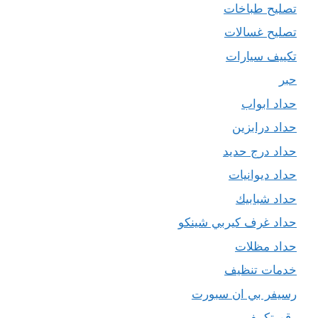
تصليح طباخات
تصليح غسالات
تكييف سيارات
حبر
حداد ابواب
حداد درابزين
حداد درج حديد
حداد ديوانيات
حداد شبابيك
حداد غرف كيربي شينكو
حداد مظلات
خدمات تنظيف
رسيفر بي ان سبورت
رقم تكييف