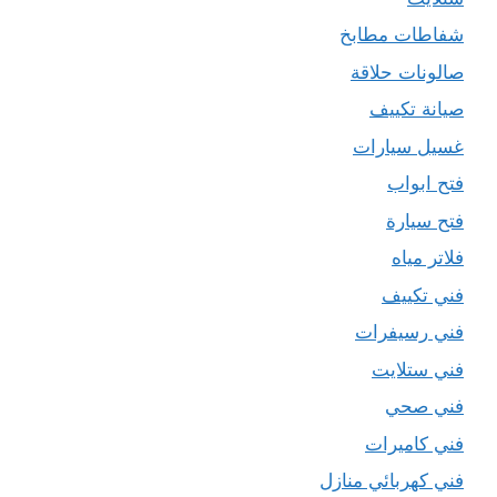
شفاطات مطابخ
صالونات حلاقة
صيانة تكييف
غسيل سيارات
فتح ابواب
فتح سيارة
فلاتر مياه
فني تكييف
فني رسيفرات
فني ستلايت
فني صحي
فني كاميرات
فني كهربائي منازل