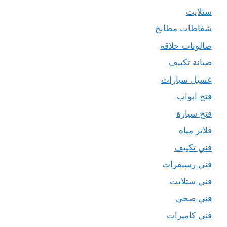
ستلايت
شفاطات مطابخ
صالونات حلاقة
صيانة تكييف
غسيل سيارات
فتح ابواب
فتح سيارة
فلاتر مياه
فني تكييف
فني رسيفرات
فني ستلايت
فني صحي
فني كاميرات