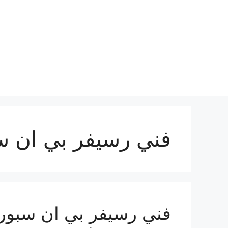
نتقل
لى
لمحتوى
فني رسيفر بي ان س