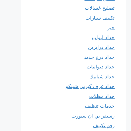
تصليح غسالات
تكييف سيارات
حبر
حداد ابواب
حداد درابزين
حداد درج حديد
حداد ديوانيات
حداد شبابيك
حداد غرف كيربي شينكو
حداد مظلات
خدمات تنظيف
رسيفر بي ان سبورت
رقم تكييف