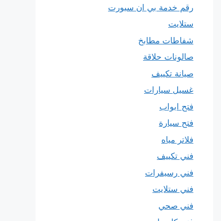
رقم خدمة بي ان سبورت
ستلايت
شفاطات مطابخ
صالونات حلاقة
صيانة تكييف
غسيل سيارات
فتح ابواب
فتح سيارة
فلاتر مياه
فني تكييف
فني رسيفرات
فني ستلايت
فني صحي