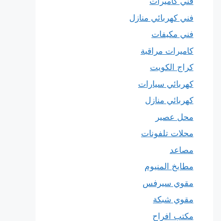
فني كاميرات
فني كهربائي منازل
فني مكيفات
كاميرات مراقبة
كراج الكويت
كهربائي سيارات
كهربائي منازل
محل عصير
محلات تلفونات
مصاعد
مطابخ المنيوم
مقوي سيرفس
مقوي شبكة
مكتب افراح