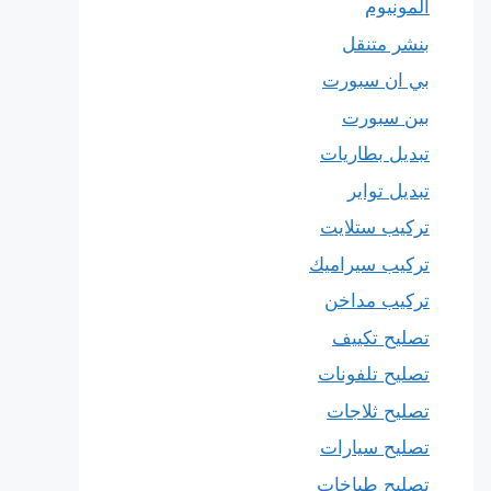
المونيوم
بنشر متنقل
بي ان سبورت
بين سبورت
تبديل بطاريات
تبديل تواير
تركيب ستلايت
تركيب سيراميك
تركيب مداخن
تصليح تكييف
تصليح تلفونات
تصليح ثلاجات
تصليح سيارات
تصليح طباخات