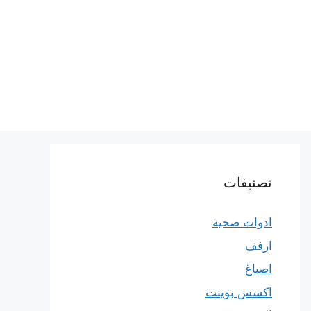
تصنيفات
ادوات صحية
ارفف
اصباغ
اكسس بوينت