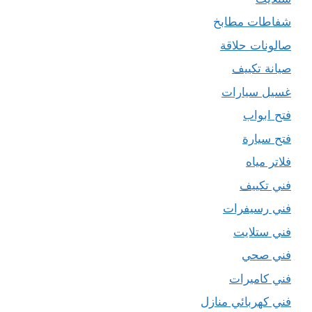
شفاطات مطابخ
صالونات حلاقة
صيانة تكييف
غسيل سيارات
فتح ابواب
فتح سيارة
فلاتر مياه
فني تكييف
فني رسيفرات
فني ستلايت
فني صحي
فني كاميرات
فني كهربائي منازل