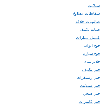
ستلايت
شفاطات مطابخ
صالونات حلاقة
صيانة تكييف
غسيل سيارات
فتح ابواب
فتح سيارة
فلاتر مياه
فني تكييف
فني رسيفرات
فني ستلايت
فني صحي
فني كاميرات