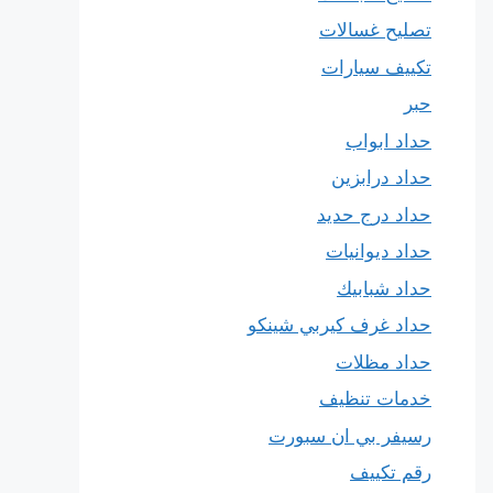
تصليح غسالات
تكييف سيارات
حبر
حداد ابواب
حداد درابزين
حداد درج حديد
حداد ديوانيات
حداد شبابيك
حداد غرف كيربي شينكو
حداد مظلات
خدمات تنظيف
رسيفر بي ان سبورت
رقم تكييف