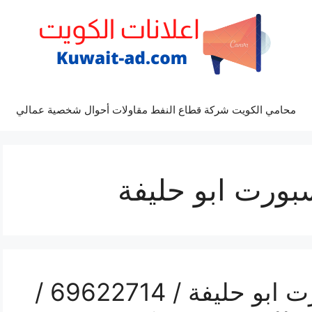
محامي الكويت شركة قطاع النفط مقاولات أحوال شخصية عمالي
بورت ابو حليفة
فني رسيفر بي ان سبورت ابو حليفة / 69622714 /