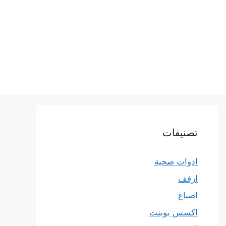
تصنيفات
ادوات صحية
ارفف
اصباغ
اكسس بوينت