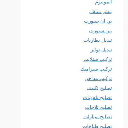
المونيوم
بنشر متنقل
بي ان سبورت
بين سبورت
تبديل بطاريات
تبديل تواير
تركيب ستلايت
تركيب سيراميك
تركيب مداخن
تصليح تكييف
تصليح تلفونات
تصليح ثلاجات
تصليح سيارات
تصليح طباخات