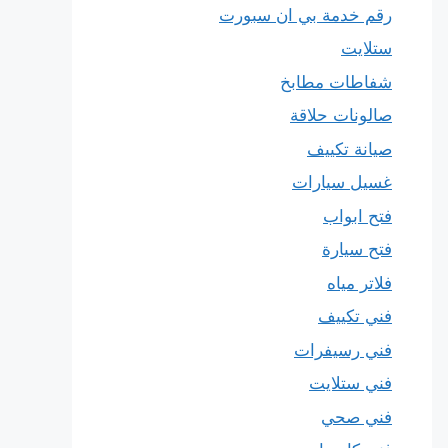
رقم خدمة بي ان سبورت
ستلايت
شفاطات مطابخ
صالونات حلاقة
صيانة تكييف
غسيل سيارات
فتح ابواب
فتح سيارة
فلاتر مياه
فني تكييف
فني رسيفرات
فني ستلايت
فني صحي