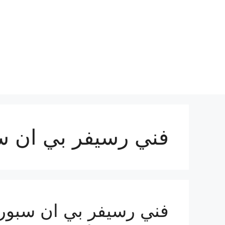
نتقل
لى
لمحتوى
فني رسيفر بي ان س