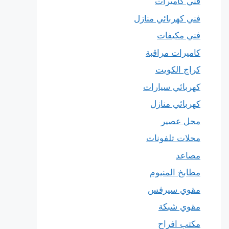
فني كاميرات
فني كهربائي منازل
فني مكيفات
كاميرات مراقبة
كراج الكويت
كهربائي سيارات
كهربائي منازل
محل عصير
محلات تلفونات
مصاعد
مطابخ المنيوم
مقوي سيرفس
مقوي شبكة
مكتب افراح