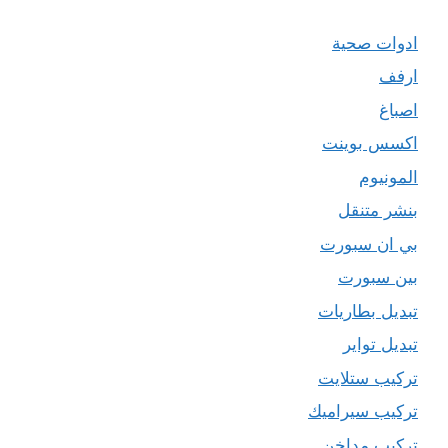
ادوات صحية
ارفف
اصباغ
اكسس بوينت
المونيوم
بنشر متنقل
بي ان سبورت
بين سبورت
تبديل بطاريات
تبديل تواير
تركيب ستلايت
تركيب سيراميك
تركيب مداخن