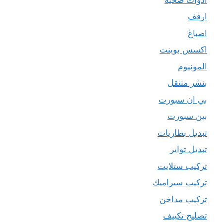
ارفف
اصباغ
اكسس بوينت
المونيوم
بنشر متنقل
بي ان سبورت
بين سبورت
تبديل بطاريات
تبديل تواير
تركيب ستلايت
تركيب سيراميك
تركيب مداخن
تصليح تكييف