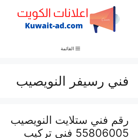
نتقل
لى
لمحتوى
القائمة
فني رسيفر النويصيب
رقم فني ستلايت النويصيب
55806005 فني تركيب