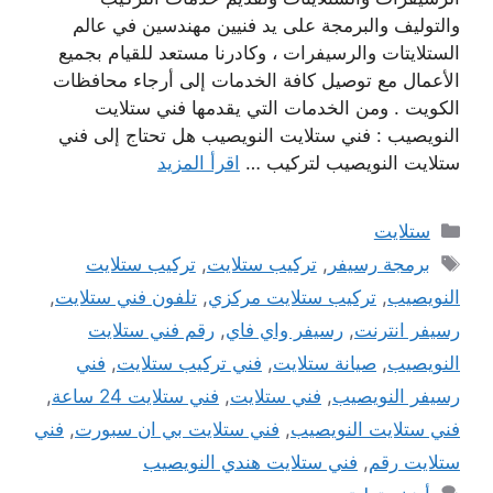
والتوليف والبرمجة على يد فنيين مهندسين في عالم
الستلايتات والرسيفرات ، وكادرنا مستعد للقيام بجميع
الأعمال مع توصيل كافة الخدمات إلى أرجاء محافظات
الكويت . ومن الخدمات التي يقدمها فني ستلايت
النويصيب : فني ستلايت النويصيب هل تحتاج إلى فني
ستلايت النويصيب لتركيب …
اقرأ المزيد
التصنيفات
ستلايت
الوسوم
برمجة رسيفر
,
تركيب ستلايت
,
تركيب ستلايت
النويصيب
,
تركيب ستلايت مركزي
,
تلفون فني ستلايت
,
رسيفر انترنت
,
رسيفر واي فاي
,
رقم فني ستلايت
النويصيب
,
صيانة ستلايت
,
فني تركيب ستلايت
,
فني
رسيفر النويصيب
,
فني ستلايت
,
فني ستلايت 24 ساعة
,
فني ستلايت النويصيب
,
فني ستلايت بي ان سبورت
,
فني
ستلايت رقم
,
فني ستلايت هندي النويصيب