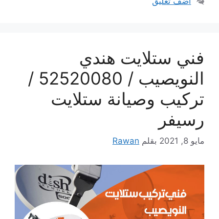
أضف تعليق
فني ستلايت هندي
النويصيب / 52520080 /
تركيب وصيانة ستلايت
رسيفر
مايو 8, 2021
بقلم
Rawan