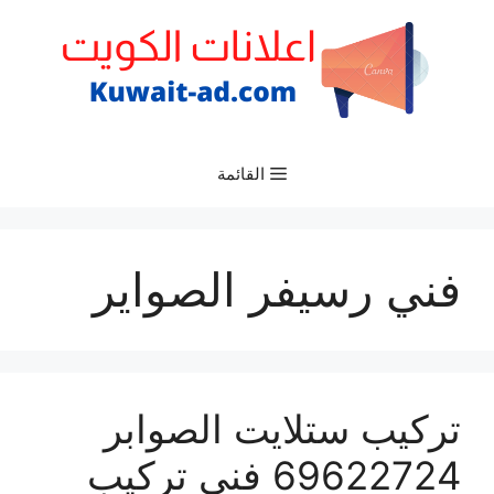
نتقل
لى
لمحتوى
القائمة
فني رسيفر الصواير
تركيب ستلايت الصوابر
69622724 فني تركيب