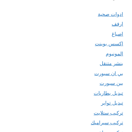
ادوات صحية
ارفف
اصباغ
اكسس بوينت
المونيوم
بنشر متنقل
بي ان سبورت
بين سبورت
تبديل بطاريات
تبديل تواير
تركيب ستلايت
تركيب سيراميك