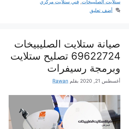
ستلايت الصليبيخات
,
فني ستلايت مركزي
أضف تعليق
صيانة ستلايت الصليبيخات
69622724 تصليح ستلايت
وبرمجة رسيفرات
أغسطس 21, 2020
بقلم
Rawan