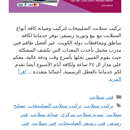
تركيب ستلايت الصليبيخات لتركيب وصيانة كافة أنواع
الستلايت مع بيع وتوريد رسيفر، نوفر خدماتنا لكافة
مناطق ومحافظات دولة الكويت، عبر أفضل طاقم فني
مدرب محمل بأحدث المعدات التي تكشف المشكلة
حيث يقوم الفنيين بحلها بأسرع وقت ودقة عالية، معكم
على مدار ال ٢٤ ساعة ولكافة أيام الأسبوع أيضا نقدم
لكم خدماتنا بالعطل الرسمية، أعمالنا متعددة …
اقرأ
المزيد
التصنيفات
فني ستلايت
الوسوم
تركيب ستلايت
,
تركيب ستلايت الصليبيخات
,
تصليح
ستلايت
,
تمديد ستلايت مركزي
,
صيانة ستلايت
,
فني
رسيفر
,
فني رسيفر الصليبيخات
,
فني ستلايت
,
فني