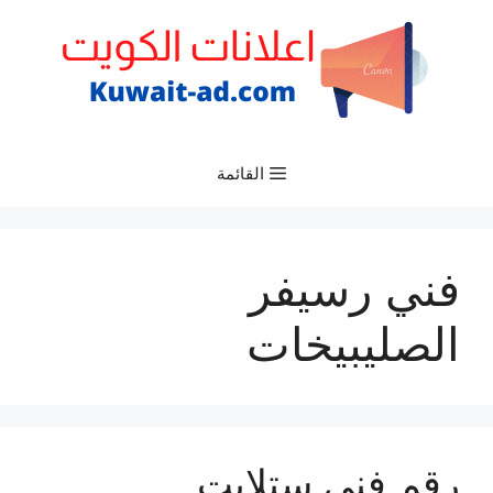
نتقل
لى
لمحتوى
القائمة
فني رسيفر
الصليبيخات
رقم فني ستلايت