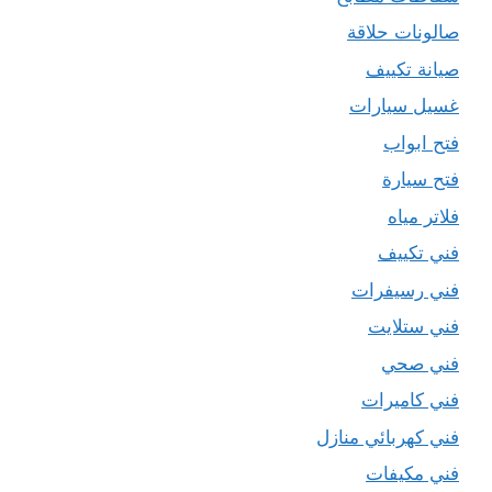
صالونات حلاقة
صيانة تكييف
غسيل سيارات
فتح ابواب
فتح سيارة
فلاتر مياه
فني تكييف
فني رسيفرات
فني ستلايت
فني صحي
فني كاميرات
فني كهربائي منازل
فني مكيفات