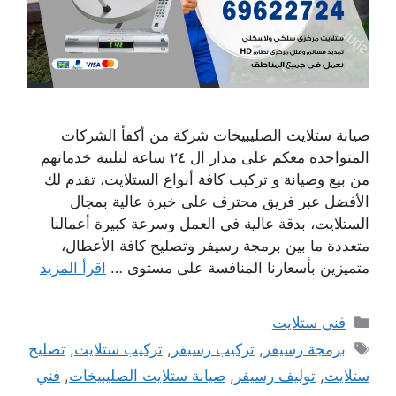
صيانة ستلايت الصليبيخات شركة من أكفأ الشركات
المتواجدة معكم على مدار ال ٢٤ ساعة لتلبية خدماتهم
من بيع وصيانة و تركيب كافة أنواع الستلايت، تقدم لك
الأفضل عبر فريق محترف على خبرة عالية بمجال
الستلايت، بدقة عالية في العمل وسرعة كبيرة أعمالنا
متعددة ما بين برمجة رسيفر وتصليح كافة الأعطال،
متميزين بأسعارنا المنافسة على مستوى …
اقرأ المزيد
التصنيفات
فني ستلايت
الوسوم
برمجة رسيفر
,
تركيب رسيفر
,
تركيب ستلايت
,
تصليح
ستلايت
,
توليف رسيفر
,
صيانة ستلايت الصليبيخات
,
فني