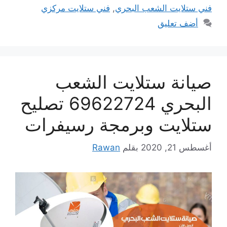
فني ستلايت الشعب البحري
,
فني ستلايت مركزي
أضف تعليق
صيانة ستلايت الشعب
البحري 69622724 تصليح
ستلايت وبرمجة رسيفرات
أغسطس 21, 2020
بقلم
Rawan