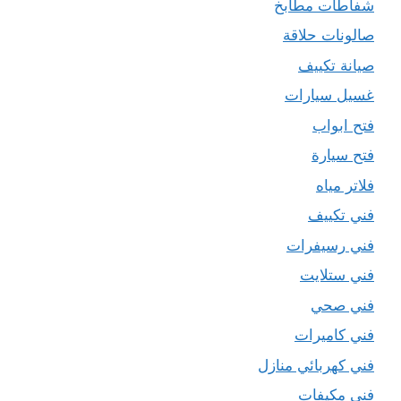
شفاطات مطابخ
صالونات حلاقة
صيانة تكييف
غسيل سيارات
فتح ابواب
فتح سيارة
فلاتر مياه
فني تكييف
فني رسيفرات
فني ستلايت
فني صحي
فني كاميرات
فني كهربائي منازل
فني مكيفات