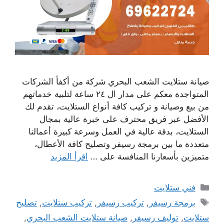
صيانة ستلايت الشعب البحري شركة من أكفأ الشركات
المتواجدة معكم على مدار ال ٢٤ ساعة لتلبية خدماتهم
من بيع وصيانة و تركيب كافة أنواع الستلايت، تقدم لك
الأفضل عبر فريق محترف على خبرة عالية بمجال
الستلايت، بدقة عالية في العمل وسرعة كبيرة أعمالنا
متعددة ما بين برمجة رسيفر وتصليح كافة الأعطال،
متميزين بأسعارنا المنافسة على …
اقرأ المزيد
التصنيفات
فني ستلايت
الوسوم
برمجة رسيفر
,
تركيب رسيفر
,
تركيب ستلايت
,
تصليح
ستلايت
,
توليف رسيفر
,
صيانة ستلايت الشعب البحري
,