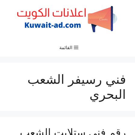
نتقل
لى
لمحتوى
القائمة
فني رسيفر الشعب
البحري
رقم فني ستلايت الشعب