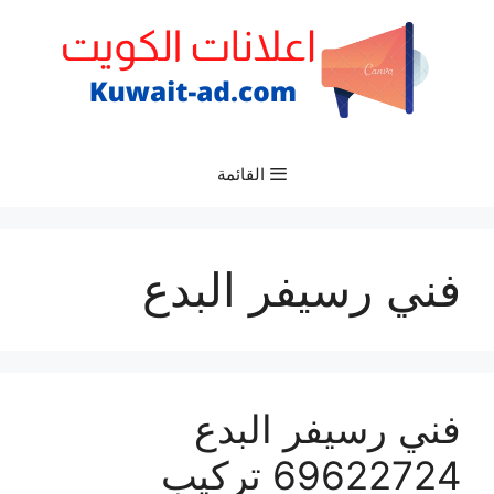
نتقل
لى
لمحتوى
القائمة
فني رسيفر البدع
فني رسيفر البدع
69622724 تركيب