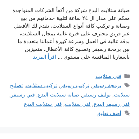
صيانة ستلايت البدع شركة من أكفأ الشركات المتواجدة
معكم على مدار ال ٢٤ ساعة لتلبية خدماتهم من بيع
وصيانة و تركيب كافة أنواع الستلايت، تقدم لك الأفضل
عبر فريق محترف على خبرة عالية بمجال الستلايت،
بدقة عالية في العمل وسرعة كبيرة أعمالنا متعددة ما
بين برمجة رسيفر وتصليح كافة الأعطال، متميزين
بأسعارنا المنافسة على مستوى …
اقرأ المزيد
التصنيفات
فني ستلايت
الوسوم
برمجة رسيفر
,
تركيب رسيفر
,
تركيب ستلايت
,
تصليح
ستلايت
,
توليف رسيفر
,
صيانة ستلايت البدع
,
فني رسيفر
,
فني رسيفر البدع
,
فني ستلايت
,
فني ستلايت البدع
أضف تعليق