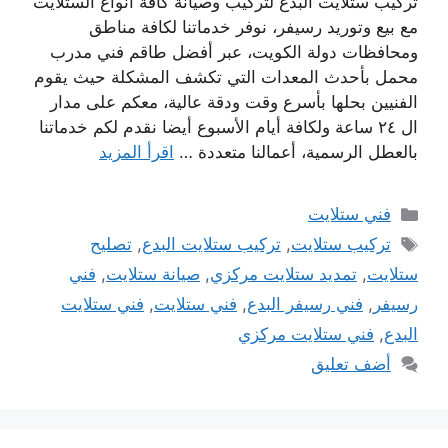
تركيب ستلايت البدع لتركيب وصيانة كافة أنواع الستلايت
مع بيع وتوريد رسيفر، نوفر خدماتنا لكافة مناطق
ومحافظات دولة الكويت، عبر أفضل طاقم فني مدرب
محمل بأحدث المعدات التي تكشف المشكلة حيث يقوم
الفنيين بحلها بأسرع وقت ودقة عالية، معكم على مدار
ال ٢٤ ساعة ولكافة أيام الأسبوع أيضا نقدم لكم خدماتنا
بالعطل الرسمية، أعمالنا متعددة …
اقرأ المزيد
التصنيفات
فني ستلايت
الوسوم
تركيب ستلايت
,
تركيب ستلايت البدع
,
تصليح
ستلايت
,
تمديد ستلايت مركزي
,
صيانة ستلايت
,
فني
رسيفر
,
فني رسيفر البدع
,
فني ستلايت
,
فني ستلايت
البدع
,
فني ستلايت مركزي
أضف تعليق