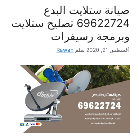
صيانة ستلايت البدع
69622724 تصليح ستلايت
وبرمجة رسيفرات
أغسطس 21, 2020
بقلم
Rawan