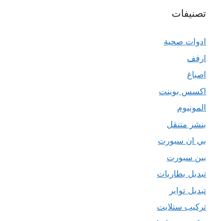
تصنيفات
ادوات صحية
ارفف
اصباغ
اكسس بوينت
المونيوم
بنشر متنقل
بي ان سبورت
بين سبورت
تبديل بطاريات
تبديل تواير
تركيب ستلايت