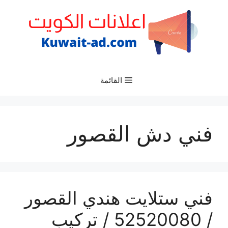
نتقل
لى
لمحتوى
القائمة
فني دش القصور
فني ستلايت هندي القصور
/ 52520080 / تركيب