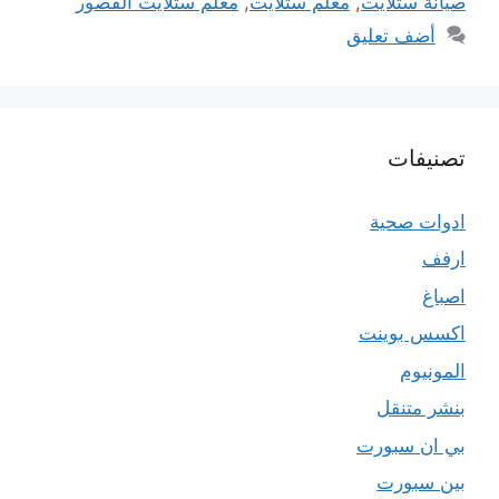
صيانة ستلايت
,
معلم ستلايت
,
معلم ستلايت القصور
أضف تعليق
تصنيفات
ادوات صحية
ارفف
اصباغ
اكسس بوينت
المونيوم
بنشر متنقل
بي ان سبورت
بين سبورت