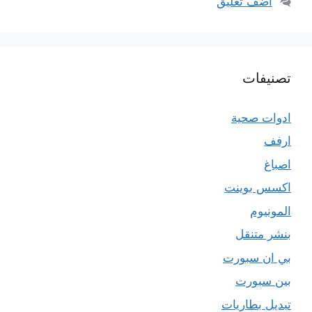
أضف تعليق
تصنيفات
ادوات صحية
ارفف
اصباغ
اكسس بوينت
المونيوم
بنشر متنقل
بي ان سبورت
بين سبورت
تبديل بطاريات