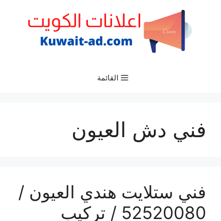
نتقل
لى
لمحتوى
القائمة
فني دش العيون
فني ستلايت هندي العيون /
52520080 / تركيب