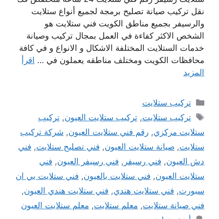
نقل تركيب صيانة تصليح برمجة لجميع أنواع ستلايت
والرسيفر بجميع مناطق الكويت فني ستلايت هو
الشخص الاكثر كفاءة في العمل بمجال تركيب وصيانة
خدمات الستلايت المختلفة الاشكال و الانواع و في كافة
محافظات الكويت ومختلف مناطقه يعملون في …
اقرأ
المزيد
التصنيفات
تركيب ستلايت
الوسوم
تركيب ستلايت
,
تركيب ستلايت العيون
,
تركيب
ستلايت مركزي
,
رقم فني ستلايت العيون
,
شركة تركيب
ستلايت
,
صيانة ستلايت العيون
,
فني تصليح ستلايت
,
فني
دش العيون
,
فني رسيفر
,
فني رسيفر العيون
,
فني
ستلايت العيون
,
فني ستلايت بالعيون
,
فني ستلايت بي ان
سبورت
,
فني ستلايت هندي
,
فني ستلايت هندي العيون
,
فني صيانة ستلايت
,
معلم ستلايت
,
معلم ستلايت العيون