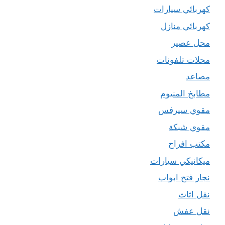
كهربائي سيارات
كهربائي منازل
محل عصير
محلات تلفونات
مصاعد
مطابخ المنيوم
مقوي سيرفس
مقوي شبكة
مكتب افراح
ميكانيكي سيارات
نجار فتح ابواب
نقل اثاث
نقل عفش