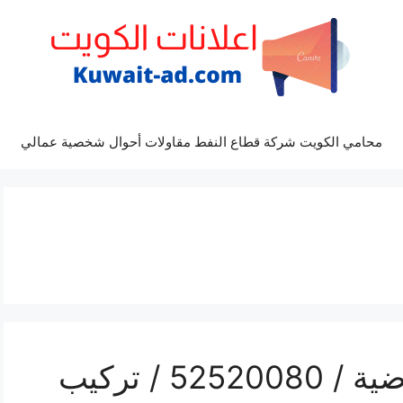
محامي الكويت شركة قطاع النفط مقاولات أحوال شخصية عمالي
فني ستلايت هندي العارضية / 52520080 / تركيب