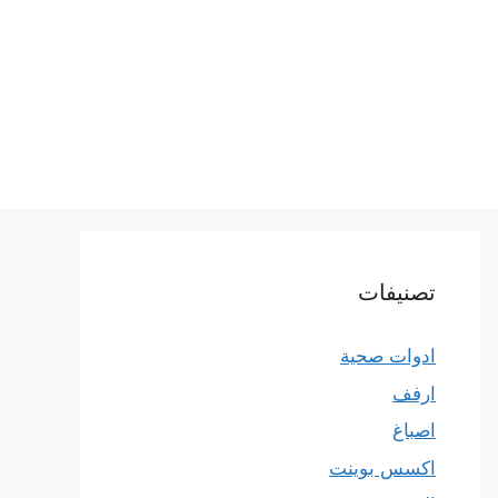
تصنيفات
ادوات صحية
ارفف
اصباغ
اكسس بوينت