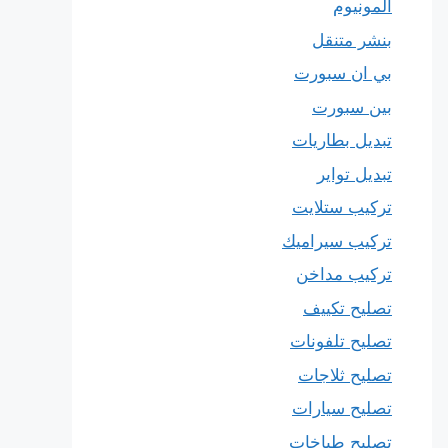
المونيوم
بنشر متنقل
بي ان سبورت
بين سبورت
تبديل بطاريات
تبديل تواير
تركيب ستلايت
تركيب سيراميك
تركيب مداخن
تصليح تكييف
تصليح تلفونات
تصليح ثلاجات
تصليح سيارات
تصليح طباخات