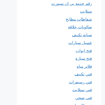
رقم خدمة بي ان سبورت
ستلايت
شفاطات مطابخ
صالونات حلاقة
صيانة تكييف
غسيل سيارات
فتح ابواب
فتح سيارة
فلاتر مياه
فني تكييف
فني رسيفرات
فني ستلايت
فني صحي