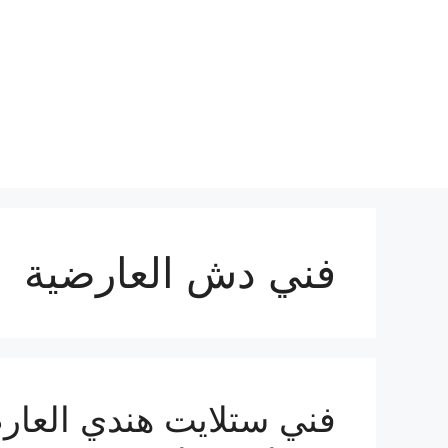
نتقل
لى
لمحتوى
فني دش العارضية