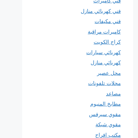
فني كاميرات
فني كهربائي منازل
فني مكيفات
كاميرات مراقبة
كراج الكويت
كهربائي سيارات
كهربائي منازل
محل عصير
محلات تلفونات
مصاعد
مطابخ المنيوم
مقوي سيرفس
مقوي شبكة
مكتب افراح