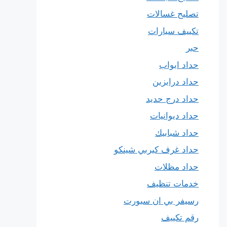
تصليح غسالات
تكييف سيارات
حبر
حداد ابواب
حداد درابزين
حداد درج حديد
حداد ديوانيات
حداد شبابيك
حداد غرف كيربي شينكو
حداد مظلات
خدمات تنظيف
رسيفر بي ان سبورت
رقم تكييف