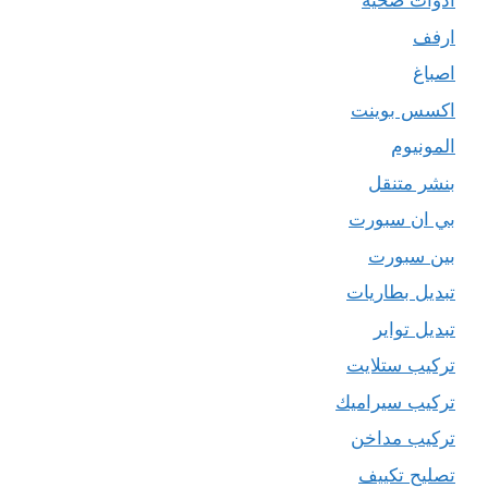
ادوات صحية
ارفف
اصباغ
اكسس بوينت
المونيوم
بنشر متنقل
بي ان سبورت
بين سبورت
تبديل بطاريات
تبديل تواير
تركيب ستلايت
تركيب سيراميك
تركيب مداخن
تصليح تكييف