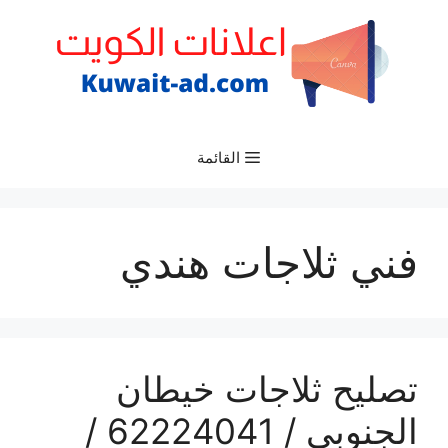
نتقل
لى
لمحتوى
القائمة
فني ثلاجات هندي
تصليح ثلاجات خيطان
الجنوبي / 62224041 /