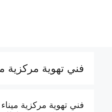
نتقل
لى
لمحتوى
فني تهوية مركزية مين