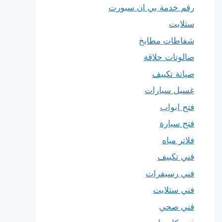
رقم خدمة بي ان سبورت
ستلايت
شفاطات مطابخ
صالونات حلاقة
صيانة تكييف
غسيل سيارات
فتح ابواب
فتح سيارة
فلاتر مياه
فني تكييف
فني رسيفرات
فني ستلايت
فني صحي