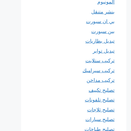
المونيوم
بنشر متنقل
بي ان سبورت
بين سبورت
تبديل بطاريات
تبديل تواير
تركيب ستلايت
تركيب سيراميك
تركيب مداخن
تصليح تكييف
تصليح تلفونات
تصليح ثلاجات
تصليح سيارات
تصليح طباخات