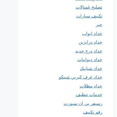
تصليح غسالات
تكييف سيارات
حبر
حداد ابواب
حداد درابزين
حداد درج حديد
حداد ديوانيات
حداد شبابيك
حداد غرف كيربي شينكو
حداد مظلات
خدمات تنظيف
رسيفر بي ان سبورت
رقم تكييف