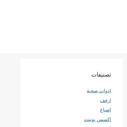
تصنيفات
ادوات صحية
ارفف
اصباغ
اكسس بوينت