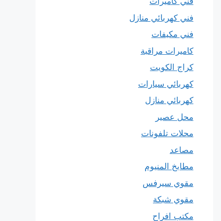
فني كاميرات
فني كهربائي منازل
فني مكيفات
كاميرات مراقبة
كراج الكويت
كهربائي سيارات
كهربائي منازل
محل عصير
محلات تلفونات
مصاعد
مطابخ المنيوم
مقوي سيرفس
مقوي شبكة
مكتب افراح