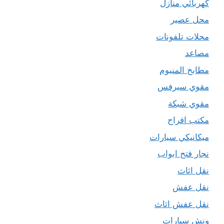
كهربائي منازل
محل عصير
محلات تلفونات
مصاعد
مطابخ المنيوم
مقوي سيرفس
مقوي شبكة
مكتب افراح
ميكانيكي سيارات
نجار فتح ابواب
نقل اثاث
نقل عفش
نقل عفش اثاث
ونش سيارات