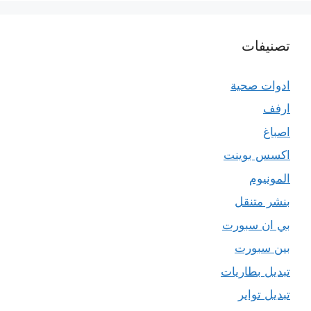
تصنيفات
ادوات صحية
ارفف
اصباغ
اكسس بوينت
المونيوم
بنشر متنقل
بي ان سبورت
بين سبورت
تبديل بطاريات
تبديل تواير