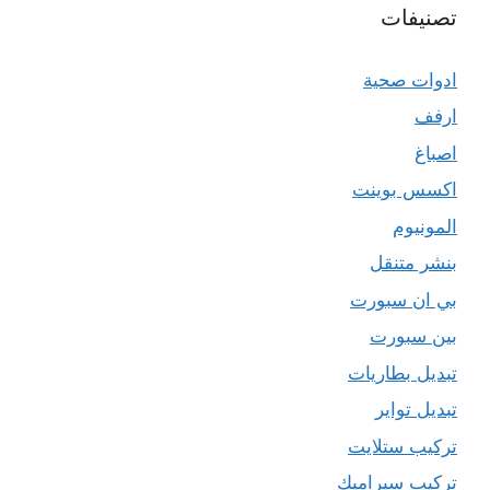
تصنيفات
ادوات صحية
ارفف
اصباغ
اكسس بوينت
المونيوم
بنشر متنقل
بي ان سبورت
بين سبورت
تبديل بطاريات
تبديل تواير
تركيب ستلايت
تركيب سيراميك